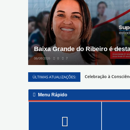
Baixa Grande do Ribeiro é dest
06/08/2026
0
7
Celebração à Consciênc
ÚLTIMAS ATUALIZAÇÕES:
Prefeitura de Baixa G
Participe da Conferênc
Menu Rápido
pregão eletrônico nº0
Dispensa de Licitação
Dispensa de Licitação
CONCORRÊNCIA ELETR