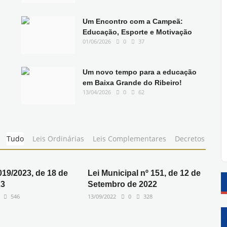
Um Encontro com a Campeã:
Educação, Esporte e Motivação
01/06/2026
0
37
Um novo tempo para a educação
em Baixa Grande do Ribeiro!
13/04/2026
0
62
Tudo
Leis Ordinárias
Leis Complementares
Decretos
019/2023, de 18 de
Lei Municipal nº 151, de 12 de
23
Setembro de 2022
546
13/09/2022
0
328