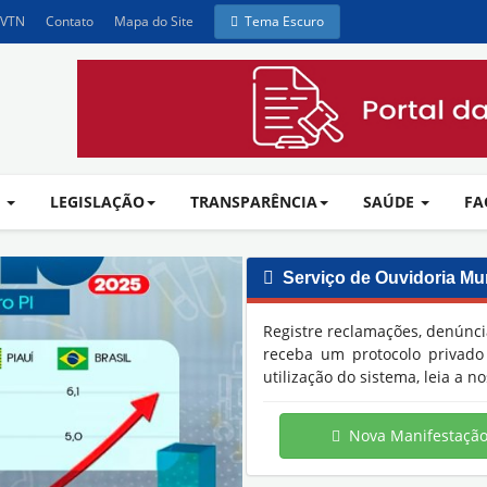
 VTN
Contato
Mapa do Site
Tema Escuro
A
LEGISLAÇÃO
TRANSPARÊNCIA
SAÚDE
FA
Serviço de Ouvidoria Mun
Assistência Social
Registre reclamações, denúnci
receba um protocolo privad
utilização do sistema, leia a n
Nova Manifestaçã