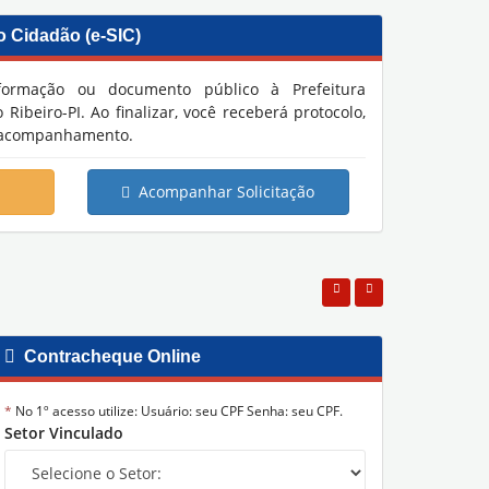
 Cidadão (e-SIC)
formação ou documento público à Prefeitura
ibeiro-PI. Ao finalizar, você receberá protocolo,
de acompanhamento.
Mais um
is perto da população!
Proteçã
Acompanhar Solicitação
05/08/2026
ativa e de conscientização
Contracheque Online
*
No 1º acesso utilize: Usuário: seu CPF Senha: seu CPF.
Setor Vinculado