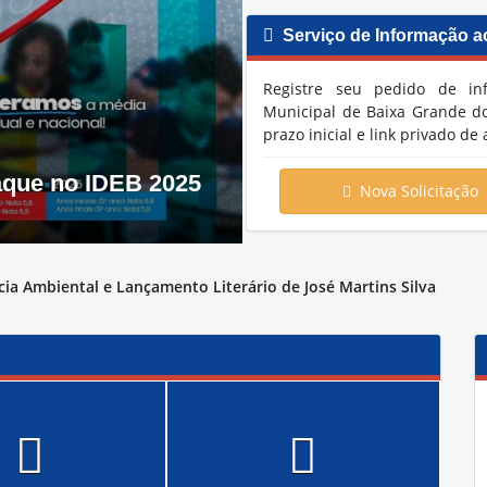
Serviço de Informação ao
Registre seu pedido de in
Municipal de Baixa Grande do R
prazo inicial e link privado 
aque no IDEB 2025
Acesso à Justiça ma
Nova Solicitação
05/08/2026
0
7
ia Ambiental e Lançamento Literário de José Martins Silva
rande do Ribeiro encerra Semana do Meio Ambiente com ação educ
ia Integrada
56/2024
 nº026/2024
 nº027/2024
ÔNICA Nº005/2024