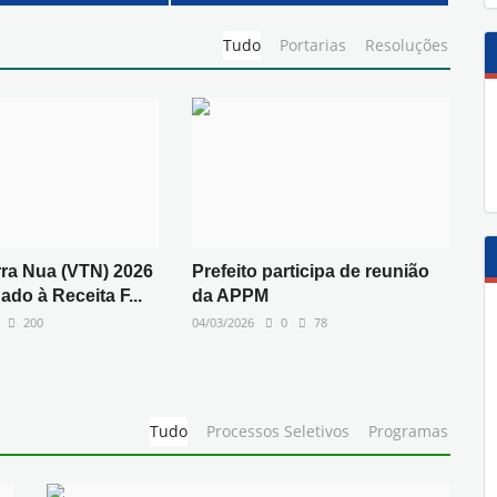
Tudo
Portarias
Resoluções
rra Nua (VTN) 2026
Prefeito participa de reunião
do à Receita F...
da APPM
200
04/03/2026
0
78
Tudo
Processos Seletivos
Programas