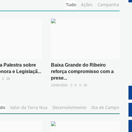
Tudo
Ações
Campanha
a Palestra sobre
Baixa Grande do Ribeiro
nora e Legislaçã...
reforça compromisso com a
prese...
28
23/06/2026
0
29
do
Valor da Terra Nua
Desenvolvimento
Dia de Campo
G